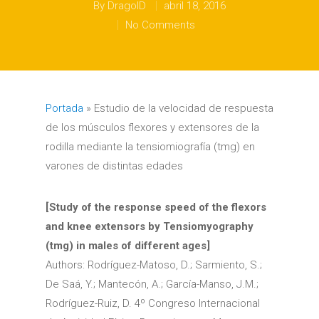
By
DragoID
abril 18, 2016
No Comments
Portada
»
Estudio de la velocidad de respuesta
de los músculos flexores y extensores de la
rodilla mediante la tensiomiografía (tmg) en
varones de distintas edades
[Study of the response speed of the flexors
and knee extensors by Tensiomyography
(tmg) in males of different ages]
Authors: Rodríguez-Matoso, D.; Sarmiento, S.;
De Saá, Y.; Mantecón, A.; García-Manso, J.M.;
Rodríguez-Ruiz, D. 4º Congreso Internacional