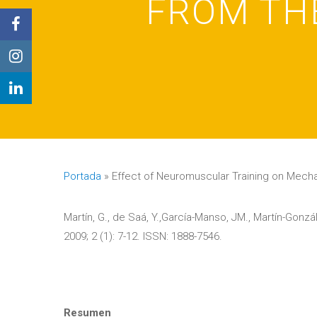
FROM THE
Portada
»
Effect of Neuromuscular Training on Mechan
Martín, G., de Saá, Y.,García-Manso, JM., Martín-Gonzá
2009; 2 (1): 7-12. ISSN: 1888-7546.
Resumen