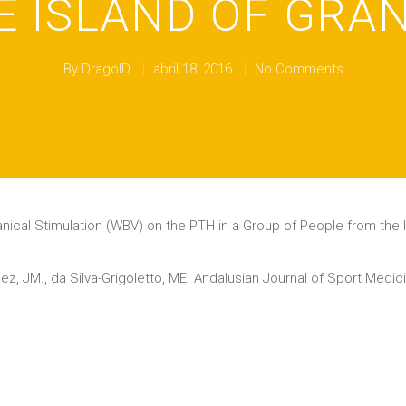
 ISLAND OF GRA
By
DragoID
abril 18, 2016
No Comments
ical Stimulation (WBV) on the PTH in a Group of People from the I
lez, JM., da Silva-Grigoletto, ME. Andalusian Journal of Sport Medic