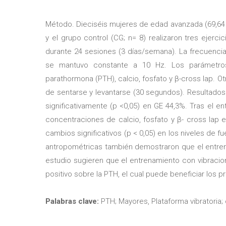
Método. Dieciséis mujeres de edad avanzada (69,64 ±
y el grupo control (CG; n= 8) realizaron tres ejerc
durante 24 sesiones (3 días/semana). La frecuenci
se mantuvo constante a 10 Hz. Los parámetros
parathormona (PTH), calcio, fosfato y β-cross lap. O
de sentarse y levantarse (30 segundos). Resultado
significativamente (p <0,05) en GE 44,3%. Tras el e
concentraciones de calcio, fosfato y β- cross lap 
cambios significativos (p < 0,05) en los niveles de
antropométricas también demostraron que el entren
estudio sugieren que el entrenamiento con vibraci
positivo sobre la PTH, el cual puede beneficiar lo
Palabras clave:
PTH; Mayores, Plataforma vibratoria;