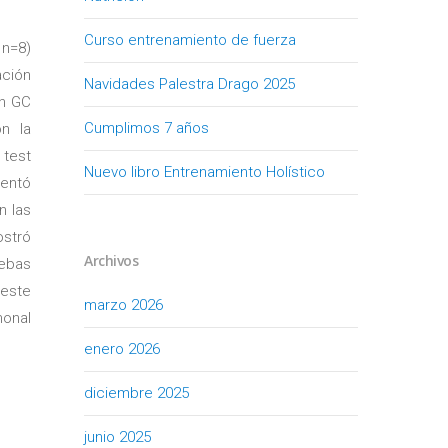
Curso entrenamiento de fuerza
 n=8)
ación
Navidades Palestra Drago 2025
en GC
Cumplimos 7 años
n la
 test
Nuevo libro Entrenamiento Holístico
mentó
n las
ostró
Archivos
uebas
 este
marzo 2026
monal
enero 2026
diciembre 2025
junio 2025