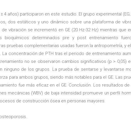
 4 años) participaron en este estudio. El grupo experimental (EG;
icios, dos estáticos y uno dinámico sobre una plataforma de vibr
a de vibración se incrementó en GE (20 Hz-32 Hz) mientras que 
 bioquímicos determinados pre y post entrenamiento fuero
tras pruebas complementarias usadas fueron la antropometría, y el
s. La concentración de PTH tras el periodo de entrenamiento au
ntrenamiento no se observaron cambios significativos (p > 0,05) e
en ninguno de los grupos. La prueba de sentarse y levantarse m
 fuerza para ambos grupos, siendo más notables para el GE. Las pr
amiento fue más eficaz en el GE. Conclusión. Los resultados de
ones mecánicas (WBV) de baja intensidad promueve un perfil hor
s procesos de construcción ósea en personas mayores.
 osteoporosis.