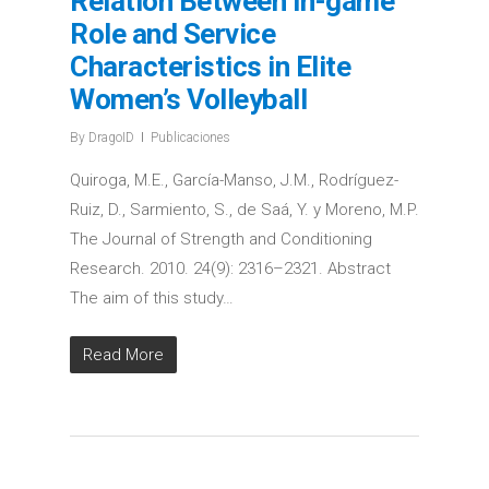
Relation Between In-game
Role and Service
Characteristics in Elite
Women’s Volleyball
By
DragoID
Publicaciones
Quiroga, M.E., García-Manso, J.M., Rodríguez-
Ruiz, D., Sarmiento, S., de Saá, Y. y Moreno, M.P.
The Journal of Strength and Conditioning
Research. 2010. 24(9): 2316–2321. Abstract
The aim of this study…
Read More